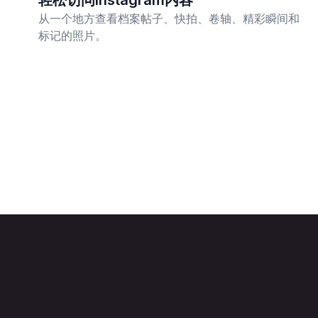
轻松访问Instagram内容
从一个地方查看档案帖子、快拍、卷轴、精彩瞬间和
标记的照片。