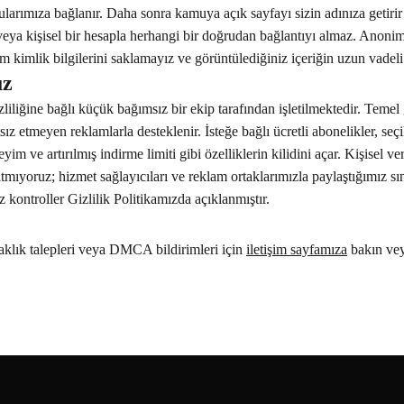
larımıza bağlanır. Daha sonra kamuya açık sayfayı sizin adınıza getirir 
veya kişisel bir hesapla herhangi bir doğrudan bağlantıyı almaz. Anonim 
m kimlik bilgilerini saklamayız ve görüntülediğiniz içeriğin uzun vadeli 
uz
liliğine bağlı küçük bağımsız bir ekip tarafından işletilmektedir. Temel 
tsız etmeyen reklamlarla desteklenir. İsteğe bağlı ücretli abonelikler, seçi
im ve artırılmış indirme limiti gibi özelliklerin kilidini açar. Kişisel ver
mıyoruz; hizmet sağlayıcıları ve reklam ortaklarımızla paylaştığımız sını
kontroller Gizlilik Politikamızda açıklanmıştır.
taklık talepleri veya DMCA bildirimleri için
iletişim sayfamıza
bakın ve