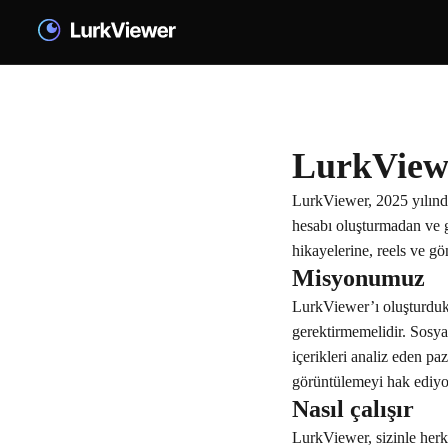
LurkView
LurkViewer, 2025 yılında
hesabı oluşturmadan ve gö
hikayelerine, reels ve gö
Misyonumuz
LurkViewer’ı oluşturduk çü
gerektirmemelidir. Sosyal
içerikleri analiz eden pa
görüntülemeyi hak ediyo
Nasıl çalışır
LurkViewer, sizinle herke