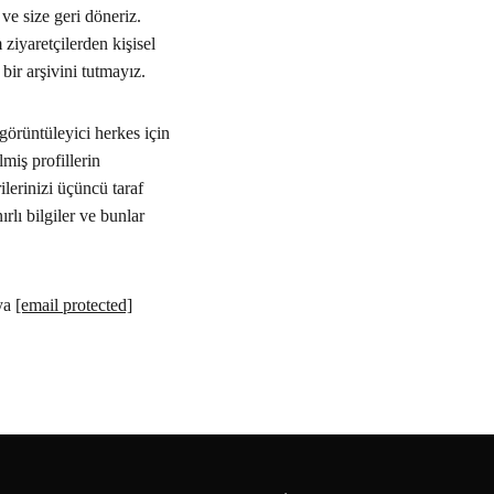
ve size geri döneriz.
ziyaretçilerden kişisel
bir arşivini tutmayız.
görüntüleyici herkes için
lmiş profillerin
ilerinizi üçüncü taraf
rlı bilgiler ve bunlar
ya
[email protected]