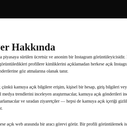
er Hakkında
 piyasaya sürülen ücretsiz ve anonim bir Instagram görüntüleyicisidir. 
rüntüledikleri profillere kimliklerini açıklamadan herkese açık Instagra
nderilerine göz atmalarına olanak tanır.
nkü kamuya açık bilgilere erişim, kişisel bir hesap, giriş bilgileri veya 
 medya trendlerini inceleyen araştırmacılar, kamuya açık gönderileri inc
zarlamacılar ve sıradan ziyaretçiler — hepsi de kamuya açık içeriği gizlil
r.
se açık web arasında bir aracı görevi görür. Bir profili görüntülemek is