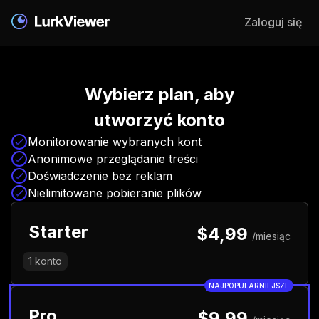
Zaloguj się
Wybierz plan, aby
utworzyć konto
Monitorowanie wybranych kont
Anonimowe przeglądanie treści
Doświadczenie bez reklam
Nielimitowane pobieranie plików
Starter
$4,99
/miesiąc
1
konto
NAJPOPULARNIEJSZE
Pro
$9,99