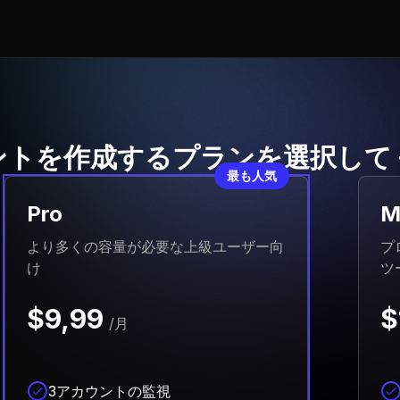
ントを作成するプランを選択して
最も人気
Pro
M
より多くの容量が必要な上級ユーザー向
プ
け
ツ
$9,99
$
/月
3アカウントの監視