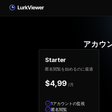
アカウ
Starter
匿名閲覧を始めるのに最適
$4,99
/月
1アカウントの監視
匿名閲覧