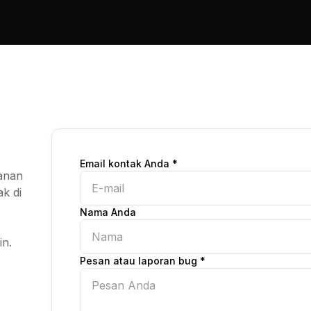
Email kontak Anda *
yanan
k di
Nama Anda
n.
Pesan atau laporan bug *