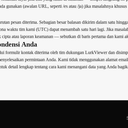
da gunakan (awalan URL, seperti /es atau /ja) jika masalahnya khusus 
tan pesan diterima. Sebagian besar balasan dikirim dalam satu hingga 
 zona waktu tim kami (UTC) dapat menambah satu hari lagi. Jika mas
 cipta atau laporan keamanan — sebutkan di baris pertama dan kami a
ondensi Anda
lui formulir kontak diterima oleh tim dukungan LurkViewer dan disim
menyelesaikan permintaan Anda. Kami tidak menggunakan alamat email
ntuk detail lengkap tentang cara kami menangani data yang Anda bagik