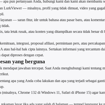
t — apa pun pertanyaan Anda, hubungi kami dan kami akan membantu s
 LurkViewer — misalnya, profil yang tidak dimuat, video yang gagal 
il.
layanan — saran fitur, ide untuk bahasa atau pasar baru, atau koment
 tidak.
, tata letak rusak, atau konten yang ditampilkan secara tidak benar di
emitraan, integrasi, proposal afiliasi, permintaan pers, atau percakapa
atau hal-hal hak cipta lainnya. Sertakan informasi yang tercantum 
 dapat diproses dengan cepat.
pesan yang berguna
fik mendapat jawaban tercepat. Saat Anda menghubungi kami tentang m
rikut.
 tentang apa yang Anda coba lakukan dan apa yang terjadi sebagai gant
up.
a (misalnya, Chrome 132 di Windows 11, Safari di iPhone 15) agar ka
 rekaman layar jika ada yang salah di halaman — tempel langsung ke pe