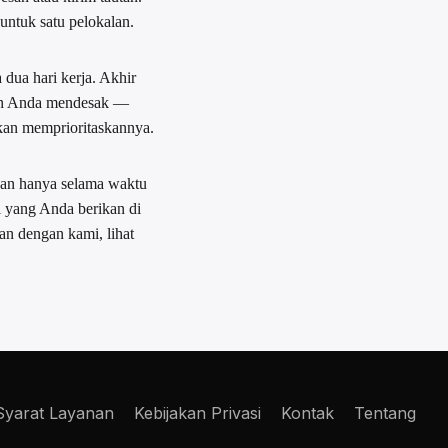
untuk satu pelokalan.
dua hari kerja. Akhir
alah Anda mendesak —
kan memprioritaskannya.
pan hanya selama waktu
 yang Anda berikan di
an dengan kami, lihat
Syarat Layanan
Kebijakan Privasi
Kontak
Tentang