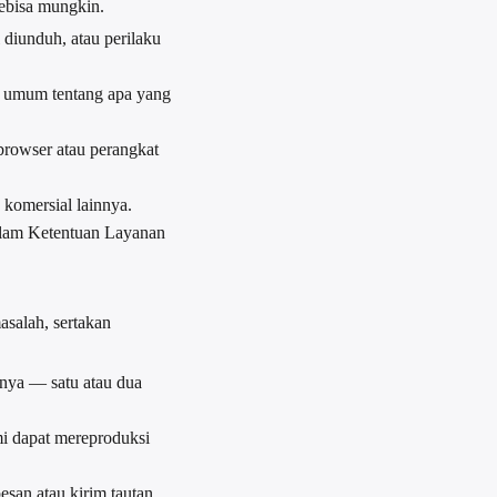
ebisa mungkin.
diunduh, atau perilaku
ar umum tentang apa yang
 browser atau perangkat
n komersial lainnya.
dalam Ketentuan Layanan
asalah, sertakan
inya — satu atau dua
mi dapat mereproduksi
san atau kirim tautan.