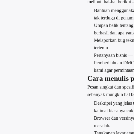
meliputi hal-hal beriku
Bantuan menggunakan
tak terduga di penamp
Umpan balik tentang 
berhasil dan apa yang
Melaporkan bug teknis
tertentu.
Pertanyaan bisnis — k
Pemberitahuan DMCA 
kami agar permintaan
Cara menulis 
Pesan singkat dan spesi
sebanyak mungkin hal be
Deskripsi yang jelas
kalimat biasanya cuk
Browser dan versiny
masalah.
Tangkapan layar atau