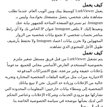
كيف يعمل
يعمل LurkViewer كوسيط بينك وبين الويب العام. عندما تطلب
مشاهدة ملف شخصي، يتصل متصفحك بخوادمنا، وليس بـ
Instagram. ثم نسترجع الصفحة المتاحة للجمهور نيابة عنك
ونعيدها إليك. لا يتلقى Instagram عنوان IP الخاص بك ولا أي رابط
مباشر بحساب شخصي. لا نجمع بيانات شخصية من الزوار
المجهولين ولا نخزن بيانات اعتماد Instagram ولا نحتفظ بأرشيف
طويل الأجل للمحتوى الذي تشاهده.
كيف نعمل
يتم تشغيل LurkViewer من قبل فريق مستقل صغير ملتزم
بخصوصية المستخدم. العارض الأساسي مجاني للجميع، مدعوماً
بإعلانات خفيفة وغير مزعجة. تفتح الاشتراكات المدفوعة
الاختيارية ميزات مثل مراقبة الملفات الشخصية المختارة وتجربة
خالية من الإعلانات وزيادة حد التنزيل. نحن لا نبيع بياناتك
الشخصية إلى وسطاء بيانات خارجيين؛ المعلومات المحدودة التي
نشاركها مع مزودي الخدمات وشركاء الإعلانات وعناصر التحكم
التي لديك بشأنها موضحة في سياسة الخصوصية الخاصة بنا.
تواصل معنا