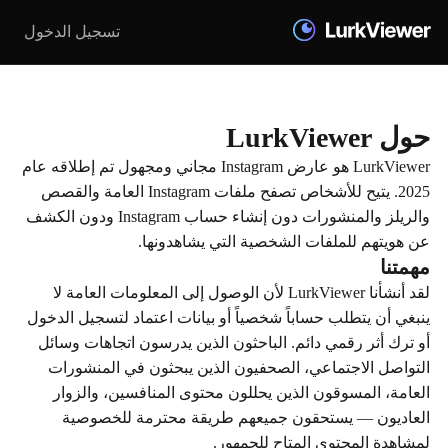
تسجيل الدخول
حول LurkViewer
LurkViewer هو عارض Instagram مجاني ومجهول تم إطلاقه عام
2025. يتيح للأشخاص تصفح ملفات Instagram العامة والقصص
والريلز والمنشورات دون إنشاء حساب Instagram ودون الكشف
عن هويتهم للملفات الشخصية التي يشاهدونها.
مهمتنا
لقد أنشأنا LurkViewer لأن الوصول إلى المعلومات العامة لا
ينبغي أن يتطلب حساباً شخصياً أو بيانات اعتماد لتسجيل الدخول
أو ترك أثر رقمي دائم. الباحثون الذين يدرسون اتجاهات وسائل
التواصل الاجتماعي، الصحفيون الذين يبحثون في المنشورات
العامة، المسوقون الذين يحللون محتوى المنافسين، والزوار
العاديون — يستحقون جميعهم طريقة محترمة للخصوصية
لمشاهدة المحتوى المتاح للجمهور.